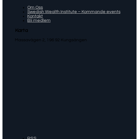
Om Oss
Swedish Wealth Institute – Kommande events
Kontakt
Bli medlem
Karta
Massavägen 2, 196 92 Kungsängen
RSS