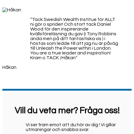
“Tack Swedish Wealth Institue för ALLT
ni gör o sprider! Och stort tack Daniel
Wood för den inspirerande
kvällsföreläsning du gav (i Tony Robbins
anda men på ditt fantastiska vis ) i
höstas som ledde till att jag nu är påväg
till Unleash the Power within i London.
You are a true leader and inspiration!
Kram o TACK /Håkan”
Håkan
Vill du veta mer? Fråga oss!
Vi ser fram emot att du hör av dig ! Vi gillar
utmaningar och snabba svar.