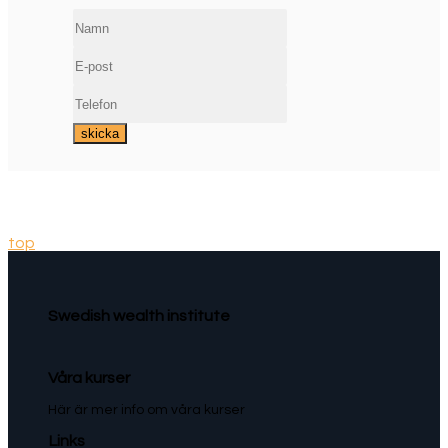
top
Swedish wealth institute
Våra kurser
Här är mer info om våra kurser
Links